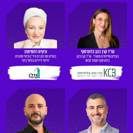
עו"ד קרן כהן בלחרסקי
נרקיס רחמימוב
בעלים ומייסדת משרד עו"ד קרן כהן
בעלים של חברת נדל״ן ובינוי ‏מנהלת
בלחרסקי ושות' KCB
לליווי דיירים ‏בפינוי בינוי