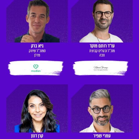
עו"ד רותם מוקד
גיא ברק
מנכ"ל ובעלים קבוצת
סמנכ"ל שיווק
נובה
מדלן
עמרי שפיר
קרן דנון