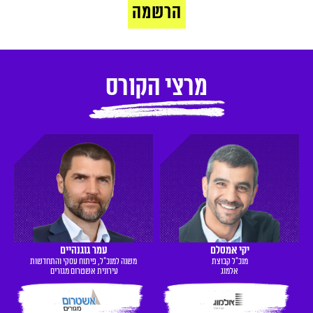
הרשמה
מרצי הקורס
יקי אמסלם
עמר גוגנהיים
מנכ"ל קבוצת
משנה למנכ״ל, פיתוח עסקי והתחדשות
אלמוג
עירונית אשטרום מגורים