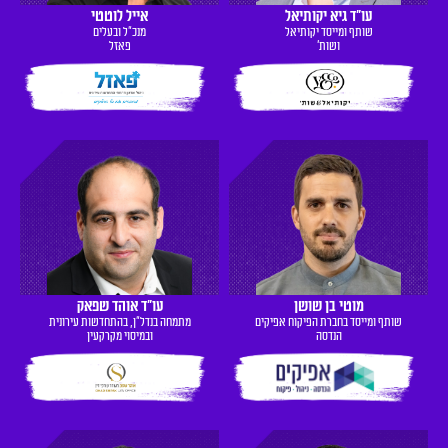
עו"ד גיא יקותיאל
אייל לוטטי
שותף ומייסד יקותיאל
מנכ"ל ובעלים
ושות'
פאזל
מוטי בן שושן
עו"ד אוהד שפאק
שותף ומייסד בחברת הפיקוח אפיקים
מתמחה בנדל"ן, בהתחדשות עירונית
הנדסה
ובמיסוי מקרקעין