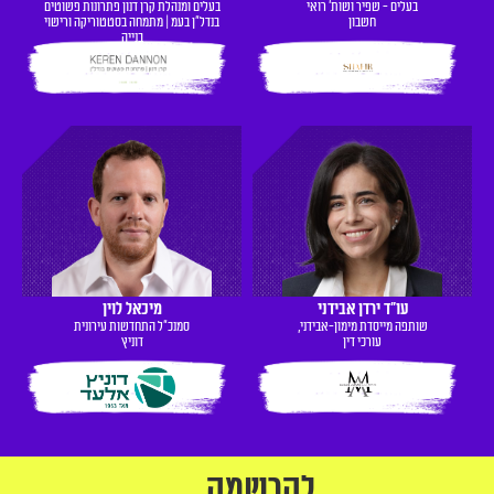
בעלים - שפיר ושות' רואי
בעלים ומנהלת קרן דנון פתרונות פשוטים
חשבון
בנדל"ן בעמ | מתמחה בסטטוריקה ורישוי
בנייה
עו"ד ירדן אבידני
מיכאל לוין
שותפה מייסדת מימון-אבידני,
סמנכ"ל התחדשות עירונית
עורכי דין
דוניץ
להרשמה