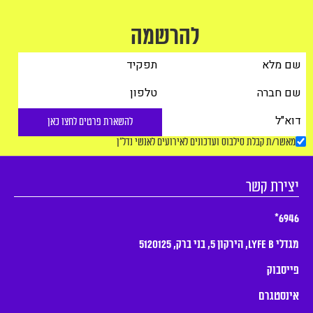
להרשמה
להשארת פרטים לחצו כאן
מאשר/ת קבלת סילבוס ועדכונים לאירועים לאנשי נדל"ן
יצירת קשר
6946*
מגדלי LYFE B, הירקון 5, בני ברק, 5120125
פייסבוק
אינסטגרם